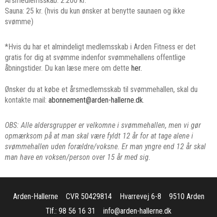
Årsmedlemsskab: 2.200 kr.
Sauna: 25 kr. (hvis du kun ønsker at benytte saunaen og ikke
svømme)
*Hvis du har et almindeligt medlemsskab i Arden Fitness er det
gratis for dig at svømme indenfor svømmehallens offentlige
åbningstider. Du kan læse mere om dette
her.
Ønsker du at købe et årsmedlemsskab til svømmehallen, skal du
kontakte mail:
abonnement@arden-hallerne.dk
.
OBS: Alle aldersgrupper er velkomne i svømmehallen, men vi gør
opmærksom på at man skal være fyldt 12 år for at tage alene i
svømmehallen uden forældre/voksne. Er man yngre end 12 år skal
man have en voksen/person over 15 år med sig.
Arden-Hallerne
CVR 50429814
Hvarrevej 6-8
9510 Arden
Tlf.: 98 56 16 31
info@arden-hallerne.dk