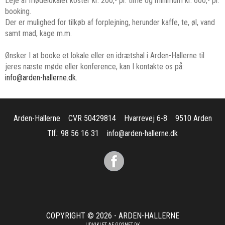
Leje af mødelokalet koster kr. 200,- pr. time og minimum kr. 600,- pr.
booking.
Der er mulighed for tilkøb af forplejning, herunder kaffe, te, øl, vand
samt mad, kage m.m.
Ønsker I at booke et lokale eller en idrætshal i Arden-Hallerne til
jeres næste møde eller konference, kan I kontakte os på:
info@arden-hallerne.dk
.
Arden-Hallerne
CVR 50429814
Hvarrevej 6-8
9510 Arden
Tlf.: 98 56 16 31
info@arden-hallerne.dk
COPYRIGHT © 2026 - ARDEN-HALLERNE
UDVIKLET AF
GO2NET.DK